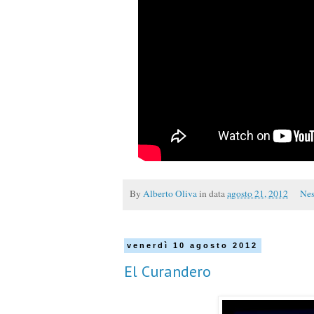
By
Alberto Oliva
in data
agosto 21, 2012
Nes
venerdì 10 agosto 2012
El Curandero