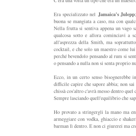
C'era una volta un tipo che era un maestr
Jamaica's Julepp
Era specializzato nel
buona se mangiata a caso, ma con qualcos
Nella frutta si sentiva appena un vago sa
qualcosa sotto e allora cominciavi a sc
all'asprezza della Smith, ma soprattutt
cocktail, e che solo un maestro come lui 
perché bevendolo pensando al rum si sent
o pensando a nulla non si senta proprio nu
Ecco, in un certo senso bisognerebbe in
difficile capire che sapore abbia; non sai
chissà cos'altro c'avrà messo dentro quel 
Sempre lasciando quell'equilibrio che sapp
Ho provato a stringergli la mano ma ent
armeggiare con vodka, ghiaccio e shakeri
barman lì dentro. E non ci giurerei ma cr