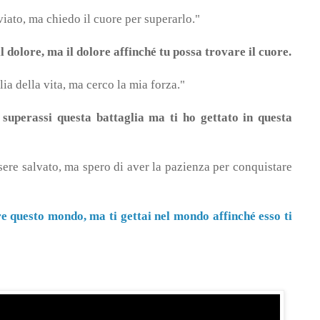
viato, ma chiedo il cuore per superarlo."
l dolore, ma il dolore affinché tu possa trovare il cuore.
ia della vita, ma cerco la mia forza."
 superassi questa battaglia ma ti ho gettato in questa
ere salvato, ma spero di aver la pazienza per conquistare
re questo mondo, ma ti gettai nel mondo affinché esso ti