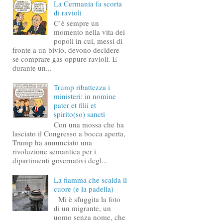
La Cermania fa scorta
di ravioli
C’è sempre un
momento nella vita dei
popoli in cui, messi di
fronte a un bivio, devono decidere
se comprare gas oppure ravioli. E
durante un...
Trump ribattezza i
ministeri: in nomine
pater et filii et
spirito(so) sancti
Con una mossa che ha
lasciato il Congresso a bocca aperta,
Trump ha annunciato una
rivoluzione semantica per i
dipartimenti governativi degl...
La fiamma che scalda il
cuore (e la padella)
Mi è sfuggita la foto
di un migrante, un
uomo senza nome, che