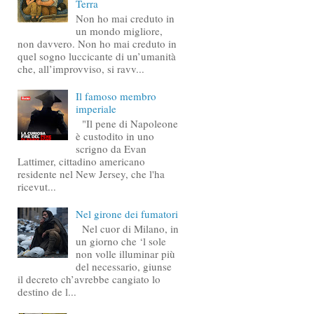
Terra
Non ho mai creduto in
un mondo migliore,
non davvero. Non ho mai creduto in
quel sogno luccicante di un’umanità
che, all’improvviso, si ravv...
Il famoso membro
imperiale
"Il pene di Napoleone
è custodito in uno
scrigno da Evan
Lattimer, cittadino americano
residente nel New Jersey, che l'ha
ricevut...
Nel girone dei fumatori
Nel cuor di Milano, in
un giorno che ‘l sole
non volle illuminar più
del necessario, giunse
il decreto ch’avrebbe cangiato lo
destino de l...