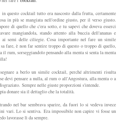
cocktail
o nel fare i
.
; in questo cocktail tutto era nascosto dalla frutta, certamente
a in più se mangiata nell'ordine giusto, per il verso giusto.
pore di quello che c'era sotto, e tu sapevi che doveva esserci
avare mangiandola, stando attento alla buccia dell'ananas e
o ai semi delle ciliegie. Cosa importante nel fare un simile
sa fare, è non far sentire troppo di questo o troppo di quello,
a il rum, sorseggiandolo pensando alla menta si senta la menta
lla!
segnare a berlo un simile cocktail, perché altrimenti risulta
 se devi pensare a nulla, al rum o all'Angostura, alla menta o a
disgraziato. Sempre nelle giuste proporzioni s'intende.
ia donare sia il dettaglio che la totalità.
rando nel bar sembrava sparire, da fuori lo si vedeva invece
ni vari. Lo si sentiva. Era impossibile non capire vi fosse un
edo lavorasse lì da sempre.