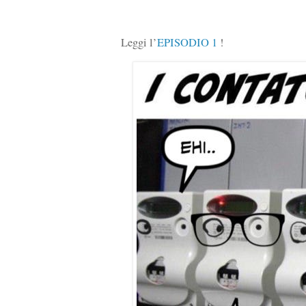
Leggi l’
EPISODIO 1
!