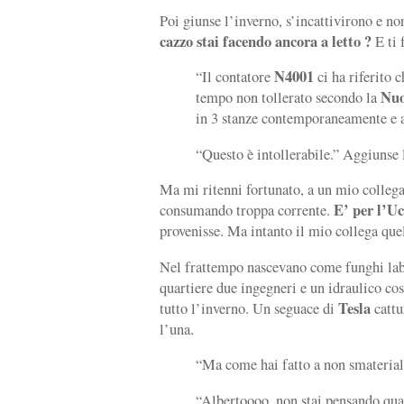
Poi giunse l’inverno, s’incattivirono e no
cazzo stai facendo ancora a letto ?
E ti 
N4001
“Il contatore
ci ha riferito 
Nuo
tempo non tollerato secondo la
in 3 stanze contemporaneamente e a
“Questo è intollerabile.” Aggiunse 
Ma mi ritenni fortunato, a un mio colleg
E’ per l’U
consumando troppa corrente.
provenisse. Ma intanto il mio collega que
Nel frattempo nascevano come funghi labo
quartiere due ingegneri e un idraulico co
Tesla
tutto l’inverno. Un seguace di
cattu
l’una.
“Ma come hai fatto a non smaterial
“Albertoooo, non stai pensando qu