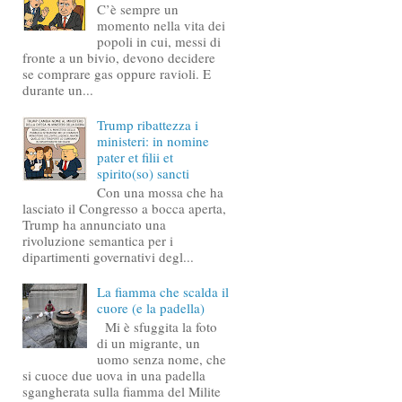
C’è sempre un
momento nella vita dei
popoli in cui, messi di
fronte a un bivio, devono decidere
se comprare gas oppure ravioli. E
durante un...
Trump ribattezza i
ministeri: in nomine
pater et filii et
spirito(so) sancti
Con una mossa che ha
lasciato il Congresso a bocca aperta,
Trump ha annunciato una
rivoluzione semantica per i
dipartimenti governativi degl...
La fiamma che scalda il
cuore (e la padella)
Mi è sfuggita la foto
di un migrante, un
uomo senza nome, che
si cuoce due uova in una padella
sgangherata sulla fiamma del Milite