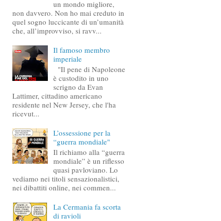
un mondo migliore,
non davvero. Non ho mai creduto in
quel sogno luccicante di un’umanità
che, all’improvviso, si ravv...
Il famoso membro
imperiale
"Il pene di Napoleone
è custodito in uno
scrigno da Evan
Lattimer, cittadino americano
residente nel New Jersey, che l'ha
ricevut...
L’ossessione per la
“guerra mondiale"
Il richiamo alla “guerra
mondiale” è un riflesso
quasi pavloviano. Lo
vediamo nei titoli sensazionalistici,
nei dibattiti online, nei commen...
La Cermania fa scorta
di ravioli