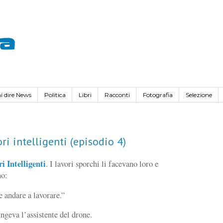
va
i dire News
Politica
Libri
Racconti
Fotografia
Selezione
ori intelligenti (episodio 4)
i Intelligenti
. I lavori sporchi li facevano loro e
no:
e andare a lavorare.”
ngeva l’assistente del drone.