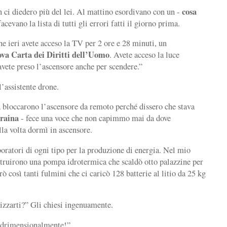
cosa
n ci diedero più del lei. Al mattino esordivano con un -
facevano la lista di tutti gli errori fatti il giorno prima.
che ieri avete acceso la TV per 2 ore e 28 minuti, un
va Carta dei Diritti dell’Uomo
. Avete acceso la luce
vete preso l’ascensore anche per scendere.”
l’assistente drone.
a bloccarono l’ascensore da remoto perché dissero che stava
craina
- fece una voce che non capimmo mai da dove
lla volta dormì in ascensore.
ratori di ogni tipo per la produzione di energia. Nel mio
struirono una pompa idrotermica che scaldò otto palazzine per
rò così tanti fulmini che ci caricò 128 batterie al litio da 25 kg
izzarti?” Gli chiesi ingenuamente.
adrimensionalmente!”