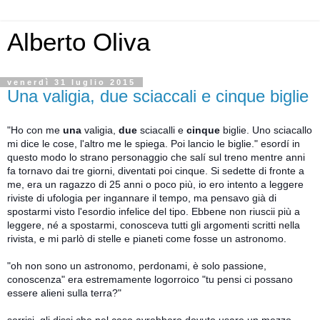
Alberto Oliva
venerdì 31 luglio 2015
Una valigia, due sciaccali e cinque biglie
"Ho con me
una
valigia,
due
sciacalli e
cinque
biglie. Uno sciacallo
mi dice le cose, l'altro me le spiega. Poi lancio le biglie." esordí in
questo modo lo strano personaggio che salí sul treno mentre anni
fa tornavo dai tre giorni, diventati poi cinque. Si sedette di fronte a
me, era un ragazzo di 25 anni o poco più, io ero intento a leggere
riviste di ufologia per ingannare il tempo, ma pensavo già di
spostarmi visto l'esordio infelice del tipo. Ebbene non riuscii più a
leg
gere, né a spostarmi, conosceva tutti gli argomenti scritti nella
rivista, e mi parlò di stelle e pianeti come fosse un astronomo.
"oh non sono un astronomo, perdonami, è solo passione,
conoscenza" era estremamente logorroico "tu pensi ci possano
essere alieni sulla terra?"
sorrisi, gli dissi che nel caso avrebbero dovuto usare un mezzo