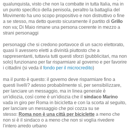
qualunquista, visto che non la combatte in tutta Italia, ma in
un punto specifico della penisola, peraltro la battaglia del
Movimento ha uno scopo propositivo e non distruttivo o fine
a se stesso, ma detto questo sicuramente il partito di
Grillo
non va; Di Maio rimane una persona coerente in mezzo a
strani personaggi
personaggi che si credono portavoce di un sacro elettorato,
quasi li avessero eletti a divinità piuttosto che a
rappresentanti, tuttavia tutti questi sforzi (pubblicitari, ma non
solo) funzionano per far risparmiare al governo e per favorire
i cittadini (si veda il
fondo per il microcredito
)
ma il punto è questo: il governo deve risparmiare fino a
questi livelli? adesso probabilmente sì, per sensibilizzare,
per lanciare un messaggio, ma in linea generale è
un'idiozia, così come è un'idiozia che il
sindaco Marino
vada in giro per Roma in bicicletta e con la scorta al seguito,
per lanciare un messaggio che poi cozza su se
stesso:
Roma non è una città per biciclette
a meno che
non si è il sindaco o a meno che non si voglia rivedere
l'intero arredo urbano