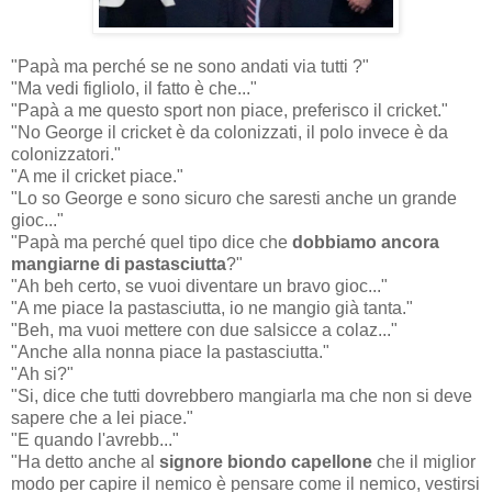
"Papà ma perché se ne sono andati via tutti ?"
"Ma vedi figliolo, il fatto è che..."
"Papà a me questo sport non piace, preferisco il cricket."
"No George il cricket è da colonizzati, il polo invece è da
colonizzatori."
"A me il cricket piace."
"Lo so George e sono sicuro che saresti anche un grande
gioc..."
"Papà ma perché quel tipo dice che
dobbiamo ancora
mangiarne di pastasciutta
?"
"Ah beh certo, se vuoi diventare un bravo gioc..."
"A me piace la pastasciutta, io ne mangio già tanta."
"Beh, ma vuoi mettere con due salsicce a colaz..."
"Anche alla nonna piace la pastasciutta."
"Ah si?"
"Si, dice che tutti dovrebbero mangiarla ma che non si deve
sapere che a lei piace."
"E quando l'avrebb..."
"Ha detto anche al
signore biondo capellone
che il miglior
modo per capire il nemico è pensare come il nemico, vestirsi