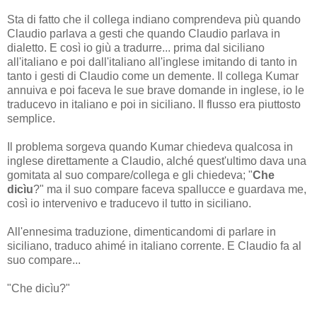
Sta di fatto che il collega indiano comprendeva più quando
Claudio parlava a gesti che quando Claudio parlava in
dialetto. E così io giù a tradurre... prima dal siciliano
all'italiano e poi dall'italiano all'inglese imitando di tanto in
tanto i gesti di Claudio come un demente. Il collega Kumar
annuiva e poi faceva le sue brave domande in inglese, io le
traducevo in italiano e poi in siciliano. Il flusso era piuttosto
semplice.
Il problema sorgeva quando Kumar chiedeva qualcosa in
inglese direttamente a Claudio, alché quest'ultimo dava una
gomitata al suo compare/collega e gli chiedeva; "
Che
dicìu
?" ma il suo compare faceva spallucce e guardava me,
così io intervenivo e traducevo il tutto in siciliano.
All'ennesima traduzione, dimenticandomi di parlare in
siciliano, traduco ahimé in italiano corrente. E Claudio fa al
suo compare...
"Che dicìu?"