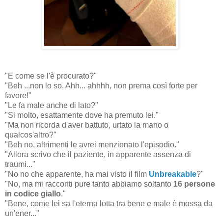
"E come se l'è procurato?"
"Beh ...non lo so. Ahh... ahhhh, non prema così forte per
favore!"
"Le fa male anche di lato?"
"Si molto, esattamente dove ha premuto lei."
"Ma non ricorda d'aver battuto, urtato la mano o
qualcos'altro?"
"Beh no, altrimenti le avrei menzionato l'episodio."
"Allora scrivo che il paziente, in apparente assenza di
traumi..."
"No no che apparente, ha mai visto il film
Unbreakable
?"
"No, ma mi racconti pure tanto abbiamo soltanto
16 persone
in codice giallo
."
"Bene, come lei sa l'eterna lotta tra bene e male è mossa da
un'ener..."