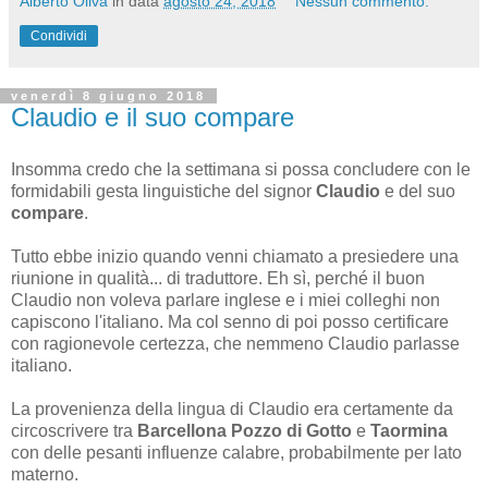
Alberto Oliva
in data
agosto 24, 2018
Nessun commento:
Condividi
venerdì 8 giugno 2018
Claudio e il suo compare
Insomma credo che la settimana si possa concludere con le
formidabili gesta linguistiche del signor
Claudio
e
del suo
compare
.
Tutto ebbe inizio quando venni chiamato a presiedere una
riunione in qualità... di traduttore. Eh sì, perché il buon
Claudio non voleva parlare inglese e i miei colleghi non
capiscono l'italiano. Ma col senno di poi posso certificare
con ragionevole certezza, che nemmeno Claudio parlasse
italiano.
La provenienza della lingua di Claudio era certamente da
circoscrivere tra
Barcellona Pozzo di Gotto
e
Taormina
con delle pesanti influenze calabre, probabilmente per lato
materno.