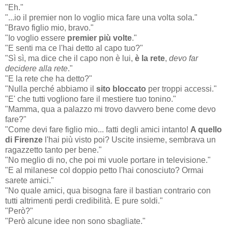
"Eh."
"...io il premier non lo voglio mica fare una volta sola."
"Bravo figlio mio, bravo."
"Io voglio essere
premier più volte
."
"E senti ma ce l'hai detto al capo tuo?"
"Sì sì, ma dice che il capo non è lui,
è la rete
,
devo far
decidere alla rete
."
"E la rete che ha detto?"
"Nulla perché abbiamo il
sito bloccato
per troppi accessi."
"E' che tutti vogliono fare il mestiere tuo tonino."
"Mamma, qua a palazzo mi trovo davvero bene come devo
fare?"
"Come devi fare figlio mio... fatti degli amici intanto!
A quello
di Firenze
l'hai più visto poi? Uscite insieme, sembrava un
ragazzetto tanto per bene."
"No meglio di no, che poi mi vuole portare in televisione."
"E al milanese col doppio petto l'hai conosciuto? Ormai
sarete amici."
"No quale amici, qua bisogna fare il bastian contrario con
tutti altrimenti perdi credibilità. E pure soldi."
"Però?"
"Però alcune idee non sono sbagliate."