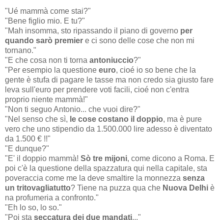
"Ué mammà come stai?"
"Bene figlio mio. E tu?"
"Mah insomma, sto ripassando il piano di governo
per
quando sarò premier
e ci sono delle cose che non mi
tornano."
"E che cosa non ti torna
antoniuccio
?"
"Per esempio la questione
euro
, cioé io so bene che la
gente è stufa di pagare le tasse ma non credo sia giusto fare
leva sull'euro per prendere voti facili, cioé non c'entra
proprio niente mammà!"
"Non ti seguo Antonio... che vuoi dire?"
"Nel senso che sì,
le cose costano il doppio
, ma è pure
vero che uno stipendio da 1.500.000 lire adesso è diventato
da 1.500 € !!"
"E dunque?"
"E' il doppio mammà!
Sò tre mijoni
, come dicono a Roma. E
poi c'è la questione della spazzatura qui nella capitale, sta
poveraccia come me la deve smaltire la monnezza
senza
un tritovagliatutto
? Tiene na puzza qua che
Nuova Delhi
è
na profumeria a confronto."
"Eh lo so, lo so."
"Poi sta
seccatura dei due mandati
..."