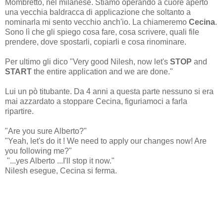
Mombretto, nel milanese. Stiamo operando a cuore aperto
una vecchia baldracca di applicazione che soltanto a
nominarla mi sento vecchio anch'io. La chiameremo
Cecina
.
Sono lì che gli spiego cosa fare, cosa scrivere, quali file
prendere, dove spostarli, copiarli e cosa rinominare.
Per ultimo gli dico "Very good Nilesh, now let's
STOP
and
START
the entire application and we are done."
Lui un pò titubante. Da 4 anni a questa parte nessuno si era
mai azzardato a stoppare Cecina, figuriamoci a farla
ripartire.
"Are you sure Alberto?"
"Yeah, let's do it ! We need to apply our changes now! Are
you following me?"
"...yes Alberto ...I'll stop it now."
Nilesh esegue, Cecina si ferma.