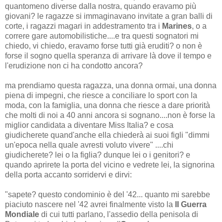
quantomeno diverse dalla nostra, quando eravamo più
giovani? le ragazze si immaginavano invitate a gran balli di
corte, i ragazzi magari in addestramento tra i
Marines
, o a
correre gare automobilistiche....e tra questi sognatori mi
chiedo, vi chiedo, eravamo forse tutti già eruditi? o non è
forse il sogno quella speranza di arrivare là dove il tempo e
l'erudizione non ci ha condotto ancora?
ma prendiamo questa ragazza, una donna ormai, una donna
piena di impegni, che riesce a conciliare lo sport con la
moda, con la famiglia, una donna che riesce a dare priorità
che molti di noi a 40 anni ancora si sognano....non è forse la
miglior candidata a diventare Miss Italia? e cosa
giudicherete quand'anche ella chiederà ai suoi figli "dimmi
un'epoca nella quale avresti voluto vivere" ....chi
giudicherete? lei o la figlia? dunque lei o i genitori? e
quando aprirete la porta del vicino e vedrete lei, la signorina
della porta accanto sorridervi e dirvi:
"sapete? questo condominio è del '42... quanto mi sarebbe
piaciuto nascere nel '42 avrei finalmente visto la
II Guerra
Mondiale
di cui tutti parlano, l'assedio della penisola di