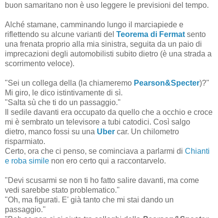
buon samaritano non è uso leggere le previsioni del tempo.
Alché stamane, camminando lungo il marciapiede e
riflettendo su alcune varianti del
Teorema di Fermat
sento
una frenata proprio alla mia sinistra, seguita da un paio di
imprecazioni degli automobilisti subito dietro (è una strada a
scorrimento veloce).
"Sei un collega della (la chiameremo
Pearson&Specter
)?"
Mi giro, le dico istintivamente di sì.
"Salta sù che ti do un passaggio."
Il sedile davanti era occupato da quello che a occhio e croce
mi è sembrato un televisore a tubi catodici. Così salgo
dietro, manco fossi su una
Uber
car. Un chilometro
risparmiato.
Certo, ora che ci penso, se cominciava a parlarmi di
Chianti
e roba simile
non ero certo qui a raccontarvelo.
"Devi scusarmi se non ti ho fatto salire davanti, ma come
vedi sarebbe stato problematico."
"Oh, ma figurati. E' già tanto che mi stai dando un
passaggio."