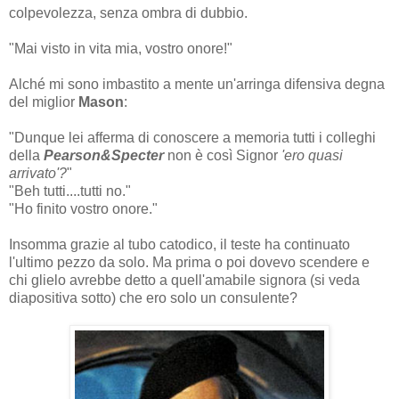
colpevolezza, senza ombra di dubbio.
"Mai visto in vita mia, vostro onore!"
Alché mi sono imbastito a mente un'arringa difensiva degna
del miglior
Mason
:
"Dunque lei afferma di conoscere a memoria tutti i colleghi
della
Pearson&Specter
non è così Signor
'ero quasi
arrivato'?
"
"Beh tutti....tutti no."
"Ho finito vostro onore."
Insomma grazie al tubo catodico, il teste ha continuato
l'ultimo pezzo da solo. Ma prima o poi dovevo scendere e
chi glielo avrebbe detto a quell'amabile signora (si veda
diapositiva sotto) che ero solo un consulente?