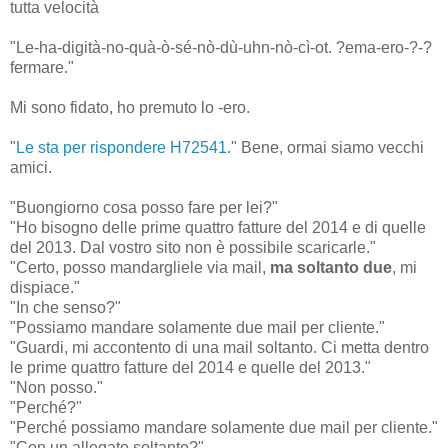
tutta velocità
"Le-ha-digità-no-quà-ò-sé-nò-dù-uhn-nò-cì-ot. ?ema-ero-?-?
fermare."
Mi sono fidato, ho premuto lo -ero.
"
Le sta per rispondere H72541
." Bene, ormai siamo vecchi
amici.
"Buongiorno cosa posso fare per lei?"
"Ho bisogno delle prime quattro fatture del 2014 e di quelle
del 2013. Dal vostro sito non è possibile scaricarle."
"Certo, posso mandargliele via mail,
ma soltanto due
, mi
dispiace."
"In che senso?"
"Possiamo mandare solamente due mail per cliente."
"Guardi, mi accontento di una mail soltanto. Ci metta dentro
le prime quattro fatture del 2014 e quelle del 2013."
"Non posso."
"Perché?"
"Perché possiamo mandare solamente due mail per cliente."
"Con un allegato soltanto?"