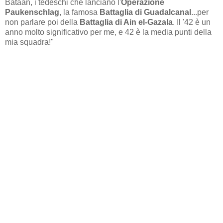
Bataan, i tedeschi che lanciano l'
Operazione
Paukenschlag
, la famosa
Battaglia di Guadalcanal
...per
non parlare poi della
Battaglia di Ain el-Gazala
. Il '42 è un
anno molto significativo per me, e 42 è la media punti della
mia squadra!"