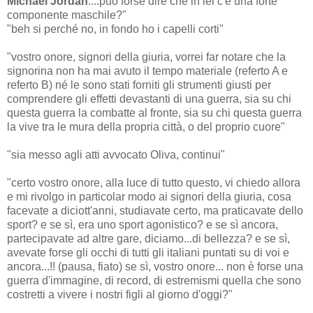
Michael
Jordan
....può forse dire che in lei c'è una forte
componente maschile?"
"beh si perché no, in fondo ho i capelli corti"
"vostro onore, signori della giuria, vorrei far notare che la
signorina non ha mai avuto il tempo materiale (referto A e
referto B) né le sono stati forniti gli strumenti giusti per
comprendere gli effetti devastanti di una guerra, sia su chi
questa guerra la combatte al fronte, sia su chi questa guerra
la vive tra le mura della propria città, o del proprio cuore"
"sia messo agli atti avvocato Oliva, continui"
"certo vostro onore, alla luce di tutto questo, vi chiedo allora
e mi rivolgo in particolar modo ai signori della giuria, cosa
facevate a diciott'anni, studiavate certo, ma praticavate dello
sport? e se sì, era uno sport agonistico? e se sì ancora,
partecipavate ad altre gare, diciamo...di bellezza? e se sì,
avevate forse gli occhi di tutti gli italiani puntati su di voi e
ancora...!! (pausa, fiato) se sì, vostro onore... non è forse una
guerra d'immagine, di record, di estremismi quella che sono
costretti a vivere i nostri figli al giorno d'oggi?"