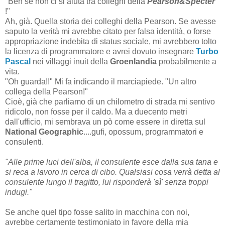
"Beh se non ci si aiuta tra colleghi della
Pearson&Specter
!"
Ah, già. Quella storia dei colleghi della Pearson. Se avesse
saputo la verità mi avrebbe citato per falsa identità, o forse
appropriazione indebita di status sociale, mi avrebbero tolto
la licenza di programmatore e avrei dovuto insegnare
Turbo
Pascal
nei villaggi inuit della
Groenlandia
probabilmente a
vita.
"Oh guarda!!" Mi fa indicando il marciapiede. "Un altro
collega della Pearson!"
Cioè, già che parliamo di un chilometro di strada mi sentivo
ridicolo, non fosse per il caldo. Ma a duecento metri
dall'ufficio, mi sembrava un pò come essere in diretta sul
National Geographic
....gufi, opossum, programmatori e
consulenti.
"Alle prime luci dell'alba, il consulente esce dalla sua tana e
si reca a lavoro in cerca di cibo. Qualsiasi cosa verrà detta al
consulente lungo il tragitto, lui risponderà '
sì
' senza troppi
indugi."
Se anche quel tipo fosse salito in macchina con noi,
avrebbe certamente testimoniato in favore della mia