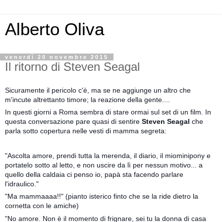
Alberto Oliva
venerdì 20 novembre 2015
Il ritorno di Steven Seagal
Sicuramente il pericolo c'è, ma se ne aggiunge un altro che
m'incute altrettanto timore; la reazione della gente....
In questi giorni a
Roma sembra di stare ormai sul set di un film. In
questa conversazione pare quasi di sentire
Steven Seagal
che
parla sotto copertura nelle vesti di mamma segreta:
"Ascolta amore, prendi tutta la merenda, il diario, il miominipony e
portatelo sotto al letto, e non uscire da lì per nessun motivo... a
quello della caldaia ci penso io, papà sta facendo parlare
l'idraulico."
"Ma mammaaaa!!" (pianto isterico finto che se la ride dietro la
cornetta con le amiche)
"No amore. Non è il momento di frignare, sei tu la donna di casa