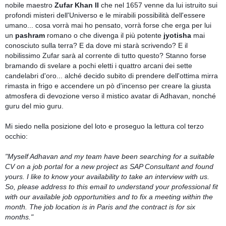
nobile maestro 
Zufar Khan II
 che nel 1657 venne da lui istruito sui 
profondi misteri dell'Universo e le mirabili possibilità dell'essere 
umano... cosa vorrà mai ho pensato, vorrà forse che erga per lui 
un 
pashram 
romano o che divenga il più potente 
j
yotisha
 mai 
conosciuto sulla terra? E da dove mi starà scrivendo? E il 
nobilissimo Zufar sarà al corrente di tutto questo? Stanno forse 
bramando di svelare a pochi eletti i quattro arcani dei sette 
candelabri d'oro... alché decido 
subito 
di prendere dell'ottima mirra 
rimasta in frigo e accendere un pò d'incenso per creare la giusta 
atmosfera di devozione verso il mistico avatar di Adhavan, nonché 
guru del mio guru. 
Mi siedo nella posizione del loto e proseguo la lettura col terzo 
occhio:
"Myself Adhavan and my team have been searching for a suitable 
CV on a job portal for a new project as SAP Consultant and found 
yours. I like to know your availability to take an interview with us. 
So, please address to this email to understand your professional fit 
with our available job opportunities and to fix a meeting within the 
month. The job location is in Paris and the contract is for six 
months."