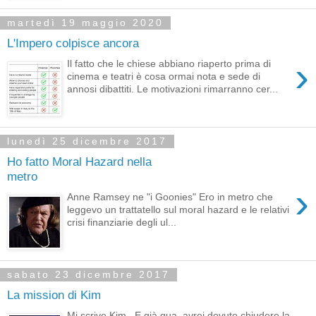
martedì 19 maggio 2020
L'Impero colpisce ancora
›
Il fatto che le chiese abbiano riaperto prima di
cinema e teatri è cosa ormai nota e sede di
annosi dibattiti. Le motivazioni rimarranno cer...
lunedì 25 dicembre 2017
Ho fatto Moral Hazard nella
metro
›
Anne Ramsey ne "i Goonies" Ero in metro che
leggevo un trattatello sul moral hazard e le relativi
crisi finanziarie degli ul...
sabato 23 dicembre 2017
La mission di Kim
Mi scrive Kim . E già qua, avrei dovuto chiudere la