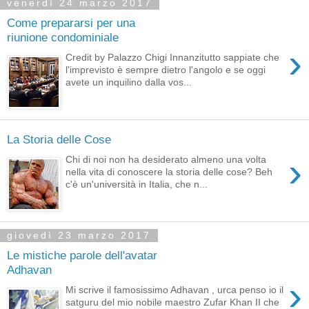
venerdì 24 marzo 2017
Come prepararsi per una
riunione condominiale
›
Credit by Palazzo Chigi Innanzitutto sappiate che
l'imprevisto è sempre dietro l'angolo e se oggi
avete un inquilino dalla vos...
La Storia delle Cose
›
Chi di noi non ha desiderato almeno una volta
nella vita di conoscere la storia delle cose? Beh
c'è un'università in Italia, che n...
giovedì 23 marzo 2017
Le mistiche parole dell'avatar
Adhavan
›
Mi scrive il famosissimo Adhavan , urca penso io il
satguru del mio nobile maestro Zufar Khan II che