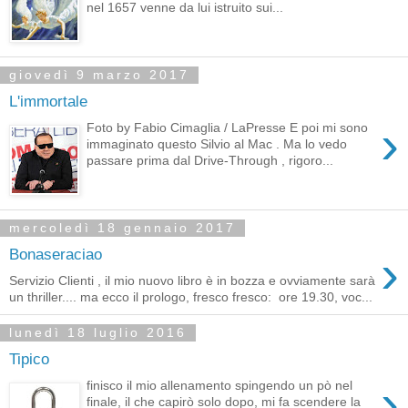
nel 1657 venne da lui istruito sui...
giovedì 9 marzo 2017
L'immortale
›
Foto by Fabio Cimaglia / LaPresse E poi mi sono
immaginato questo Silvio al Mac . Ma lo vedo
passare prima dal Drive-Through , rigoro...
mercoledì 18 gennaio 2017
›
Bonaseraciao
Servizio Clienti , il mio nuovo libro è in bozza e ovviamente sarà
un thriller.... ma ecco il prologo, fresco fresco: ore 19.30, voc...
lunedì 18 luglio 2016
Tipico
›
finisco il mio allenamento spingendo un pò nel
finale, il che capirò solo dopo, mi fa scendere la